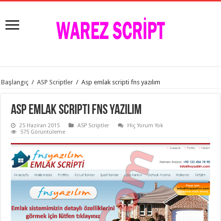
istanbul
Başlangıç
/
ASP Scriptler
/
Asp emlak scripti fns yazılım
organizasyon
evden
eve
Asp emlak scripti fns yazılım
taşımacılık
,
gaziantep
25 Haziran 2015
ASP Scriptler
Hiç Yorum Yok
organizasyon
,
575 Görüntüleme
gaziantep
evden
eve
taşımacılık
,
evden
eve
taşımacılık
,
gaziantep
evden
eve
taşımacılık
,
evden