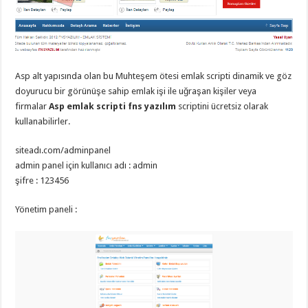
organizasyon
,
gaziantep
organizasyon
,
gaziantep
organizasyon
,
gaziantep
organizasyon
,
Asp alt yapısında olan bu Muhteşem ötesi emlak scripti dinamik ve göz
gaziantep
organizasyon
,
doyurucu bir görünüşe sahip emlak işi ile uğraşan kişiler veya
gaziantep
firmalar
Asp emlak scripti fns yazılım
scriptini ücretsiz olarak
organizasyon
,
gaziantep
kullanabilirler.
palyaço
siteadı.com/adminpanel
admin panel için kullanıcı adı : admin
şifre : 123456
Yönetim paneli :