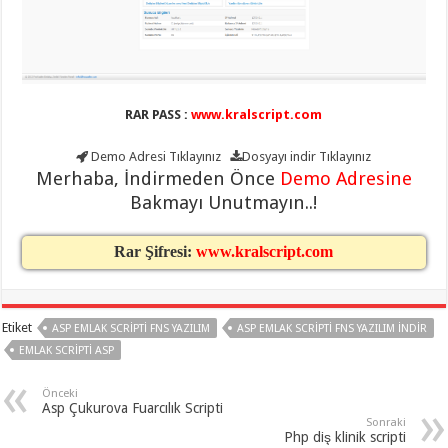
RAR PASS :
www.kralscript.com
Demo Adresi
Tıklayınız
Dosyayı indir
Tıklayınız
Merhaba, İndirmeden Önce
Demo Adresine
Bakmayı Unutmayın..!
Rar Şifresi:
www.kralscript.com
Etiket
ASP EMLAK SCRIPTI FNS YAZILIM
ASP EMLAK SCRIPTI FNS YAZILIM INDIR
EMLAK SCRIPTI ASP
Önceki
Asp Çukurova Fuarcılık Scripti
Sonraki
Php diş klinik scripti