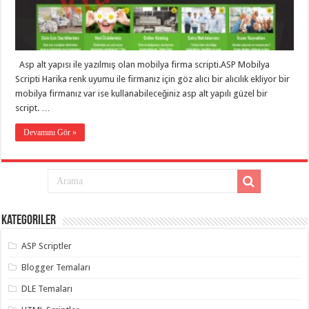
organizasyon
,
gaziantep
organizasyon
,
gaziantep
organizasyon
,
gaziantep
Asp alt yapısı ile yazılmış olan mobilya firma scripti.ASP Mobilya
organizasyon
,
gaziantep
Scripti Harika renk uyumu ile firmanız için göz alıcı bir alıcılık ekliyor bir
organizasyon
,
mobilya firmanız var ise kullanabileceğiniz asp alt yapılı güzel bir
gaziantep
organizasyon
,
script. …
gaziantep
palyaço
Devamını Gör »
Kategoriler
ASP Scriptler
Blogger Temaları
DLE Temaları