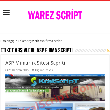
istanbul
Başlangıç
/
Etiket Arşivleri: asp firma scripti
organizasyon
evden
Etiket Arşivleri:
asp firma scripti
eve
taşımacılık
,
gaziantep
ASP Mimarlik Sitesi Scpriti
organizasyon
,
gaziantep
evden
25 Haziran 2015
Hiç Yorum Yok
eve
taşımacılık
,
evden
eve
taşımacılık
,
gaziantep
evden
eve
taşımacılık
,
evden