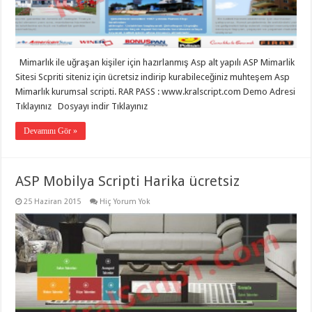
eve
taşımacılık
,
gaziantep
evden
eve
taşımacılık
,
Mimarlık ile uğraşan kişiler için hazırlanmış Asp alt yapılı ASP Mimarlik
gaziantep
evden
Sitesi Scpriti siteniz için ücretsiz indirip kurabileceğiniz muhteşem Asp
eve
Mimarlık kurumsal scripti. RAR PASS : www.kralscript.com Demo Adresi
taşımacılık
,
Tıklayınız Dosyayı indir Tıklayınız
gaziantep
evden
eve
Devamını Gör »
taşımacılık
,
gaziantep
evden
eve
ASP Mobilya Scripti Harika ücretsiz
taşımacılık
,
gaziantep
evden
25 Haziran 2015
Hiç Yorum Yok
eve
nakliyat
,
gaziantep
asansörlü
taşıma
,
gaziantep
evden
eve
taşımacılık
,
gaziantep