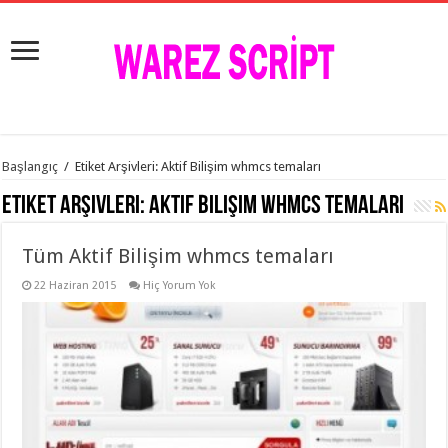
istanbul
Başlangıç
/
Etiket Arşivleri: Aktif Bilişim whmcs temaları
organizasyon
evden
Etiket Arşivleri:
Aktif Bilişim whmcs temaları
eve
taşımacılık
,
gaziantep
Tüm Aktif Bilişim whmcs temaları
organizasyon
,
gaziantep
evden
22 Haziran 2015
Hiç Yorum Yok
eve
taşımacılık
,
evden
eve
taşımacılık
,
gaziantep
evden
eve
taşımacılık
,
evden