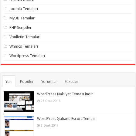
organizasyon
,
gaziantep
Joomla Temaları
organizasyon
,
gaziantep
MyBB Temaları
organizasyon
,
gaziantep
PHP Scriptler
organizasyon
,
gaziantep
Vbulletin Temaları
organizasyon
,
gaziantep
Whmcs Temaları
organizasyon
,
gaziantep
Wordpress Temaları
palyaço
Yeni
Popüler
Yorumlar
Etiketler
WordPress Nakliyat Teması indir
23 Ocak 2017
WordPress Şahane Escort Teması
3 Ocak 2017