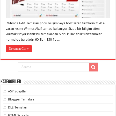
eve
taşımacılık
,
gaziantep
evden
eve
taşımacılık
,
Whmcs Aktif Temaları çoğu bilişim veya host satan firmların %70 e
gaziantep
evden
varan kısımı Whmcs Aktif teması kullanıyor.Sizde bir bilişim sitesi
eve
kurmak istiyor iseniz bu temalardan birini kullanabilirsiniz temalar
taşımacılık
,
normalde ücretlidir 60 TL – 150 TL …
gaziantep
evden
eve
Devamını Gör »
taşımacılık
,
gaziantep
evden
eve
taşımacılık
,
gaziantep
evden
eve
Kategoriler
nakliyat
,
gaziantep
asansörlü
ASP Scriptler
taşıma
,
gaziantep
Blogger Temaları
evden
eve
DLE Temaları
taşımacılık
,
gaziantep
HTML Scriptler