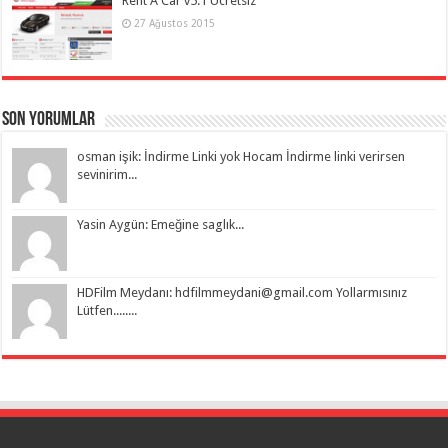
Rent A Car v5.1 Ücretsiz
27 Ağustos 2015
Son Yorumlar
osman işik: İndirme Linki yok Hocam İndirme linki verirsen
sevinirim...
Yasin Aygün: Emeğine saglık...
HDFilm Meydanı:
hdfilmmeydani@gmail.com
Yollarmısınız
Lütfen........