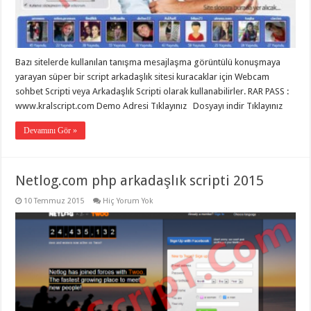
eve
taşımacılık
,
gaziantep
evden
eve
taşımacılık
,
Bazı sitelerde kullanılan tanışma mesajlaşma görüntülü konuşmaya
gaziantep
evden
yarayan süper bir script arkadaşlık sitesi kuracaklar için Webcam
eve
sohbet Scripti veya Arkadaşlık Scripti olarak kullanabilirler. RAR PASS :
taşımacılık
,
www.kralscript.com Demo Adresi Tıklayınız Dosyayı indir Tıklayınız
gaziantep
evden
eve
Devamını Gör »
taşımacılık
,
gaziantep
evden
eve
Netlog.com php arkadaşlık scripti 2015
taşımacılık
,
gaziantep
evden
10 Temmuz 2015
Hiç Yorum Yok
eve
nakliyat
,
gaziantep
asansörlü
taşıma
,
gaziantep
evden
eve
taşımacılık
,
gaziantep