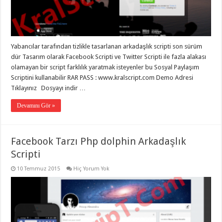
organizasyon
,
gaziantep
organizasyon
,
gaziantep
organizasyon
,
gaziantep
Yabancılar tarafından tizlikle tasarlanan arkadaşlık scripti son sürüm
organizasyon
,
gaziantep
dür Tasarım olarak Facebook Scripti ve Twitter Scripti ile fazla alakası
organizasyon
,
olamayan bir script farklılık yaratmak isteyenler bu Sosyal Paylaşım
gaziantep
organizasyon
,
Scriptini kullanabilir RAR PASS : www.kralscript.com Demo Adresi
gaziantep
Tıklayınız Dosyayı indir …
palyaço
Devamını Gör »
Facebook Tarzı Php dolphin Arkadaşlık
Scripti
10 Temmuz 2015
Hiç Yorum Yok