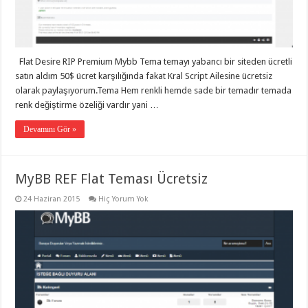
eve
taşımacılık
,
gaziantep
evden
eve
taşımacılık
,
Flat Desire RIP Premium Mybb Tema temayı yabancı bir siteden ücretli
gaziantep
evden
satın aldım 50$ ücret karşılığında fakat Kral Script Ailesine ücretsiz
eve
olarak paylaşıyorum.Tema Hem renkli hemde sade bir temadır temada
taşımacılık
,
renk değiştirme özeliği vardır yani …
gaziantep
evden
eve
Devamını Gör »
taşımacılık
,
gaziantep
evden
eve
MyBB REF Flat Teması Ücretsiz
taşımacılık
,
gaziantep
evden
24 Haziran 2015
Hiç Yorum Yok
eve
nakliyat
,
gaziantep
asansörlü
taşıma
,
gaziantep
evden
eve
taşımacılık
,
gaziantep