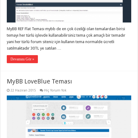
organizasyon
,
gaziantep
organizasyon
,
gaziantep
organizasyon
,
gaziantep
MyBB REF Flat Teması mybb de en çok özeliği olan temalardan birisi
organizasyon
,
gaziantep
temayı her türlü işlevde kullanabilirsiniz tema çok amaçlı bir temadır
organizasyon
,
yani her türlü forum siteniz için kullanın tema normalde ücretli
gaziantep
organizasyon
,
satılmaktadır 30TL ye satılan …
gaziantep
palyaço
Devamını Gör »
MyBB LoveBlue Teması
22 Haziran 2015
Hiç Yorum Yok