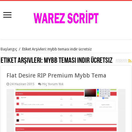
istanbul
Başlangıç
/
Etiket Arşivleri: mybb teması indir ücretsiz
organizasyon
evden
Etiket Arşivleri:
mybb teması indir ücretsiz
eve
taşımacılık
,
gaziantep
Flat Desire RIP Premium Mybb Tema
organizasyon
,
gaziantep
evden
24 Haziran 2015
Hiç Yorum Yok
eve
taşımacılık
,
evden
eve
taşımacılık
,
gaziantep
evden
eve
taşımacılık
,
evden