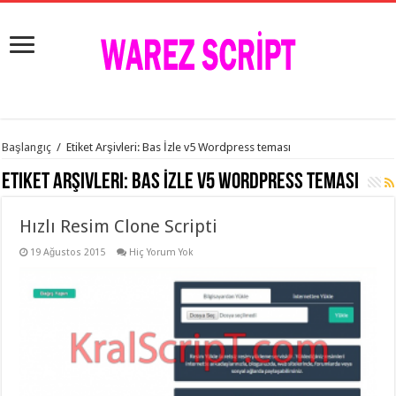
istanbul
Başlangıç
/
Etiket Arşivleri: Bas İzle v5 Wordpress teması
organizasyon
evden
Etiket Arşivleri:
Bas İzle v5 Wordpress teması
eve
taşımacılık
,
gaziantep
Hızlı Resim Clone Scripti
organizasyon
,
gaziantep
evden
19 Ağustos 2015
Hiç Yorum Yok
eve
taşımacılık
,
evden
eve
taşımacılık
,
gaziantep
evden
eve
taşımacılık
,
evden