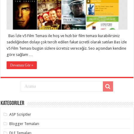
organizasyon
,
gaziantep
organizasyon
,
gaziantep
organizasyon
,
gaziantep
organizasyon
,
gaziantep
Bas İzle v5 Film Teması ile hoş ve hızlı bir film teması kurabilirsiniz
organizasyon
,
sadeliğinden dolayı çok tercih edilen fakat ücretli olarak satılan Bas izle
gaziantep
organizasyon
,
v5 Film Teması bugün sizlere ücretsiz vereceğiz. Seo açısından kendine
gaziantep
göre sağlam …
palyaço
Devamını Gör »
Kategoriler
ASP Scriptler
Blogger Temaları
DLE Temaları