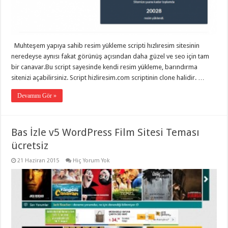
eve
taşımacılık
,
gaziantep
evden
eve
taşımacılık
,
Muhteşem yapıya sahib resim yükleme scripti hızlıresim sitesinin
gaziantep
evden
neredeyse aynısı fakat görünüş açısından daha güzel ve seo için tam
eve
bir canavar.Bu script sayesinde kendi resim yükleme, barındırma
taşımacılık
,
sitenizi açabilirsiniz. Script hizliresim.com scriptinin clone halidir. …
gaziantep
evden
eve
Devamını Gör »
taşımacılık
,
gaziantep
evden
eve
Bas İzle v5 WordPress Film Sitesi Teması
taşımacılık
,
gaziantep
ücretsiz
evden
eve
21 Haziran 2015
Hiç Yorum Yok
nakliyat
,
gaziantep
asansörlü
taşıma
,
gaziantep
evden
eve
taşımacılık
,
gaziantep