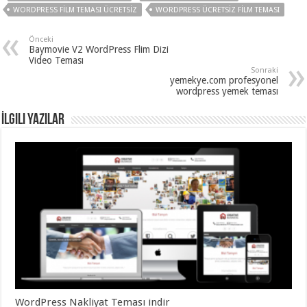
WORDPRESS FILM TEMASI ÜCRETSIZ
WORDPRESS ÜCRETSIZ FILM TEMASI
Önceki
Baymovie V2 WordPress Flim Dizi
Video Teması
Sonraki
yemekye.com profesyonel
wordpress yemek teması
İlgili Yazılar
WordPress Nakliyat Teması indir