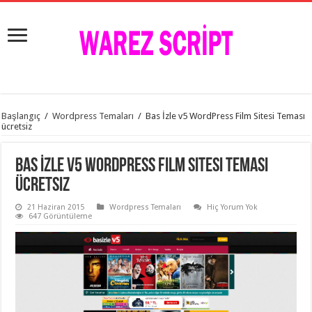
istanbul
Başlangıç
/
Wordpress Temaları
/
Bas İzle v5 WordPress Film Sitesi Teması
organizasyon
ücretsiz
evden
eve
taşımacılık
,
Bas İzle v5 WordPress Film Sitesi Teması
gaziantep
organizasyon
,
ücretsiz
gaziantep
evden
21 Haziran 2015
Wordpress Temaları
Hiç Yorum Yok
eve
647 Görüntüleme
taşımacılık
,
evden
eve
taşımacılık
,
gaziantep
evden
eve
taşımacılık
,
evden