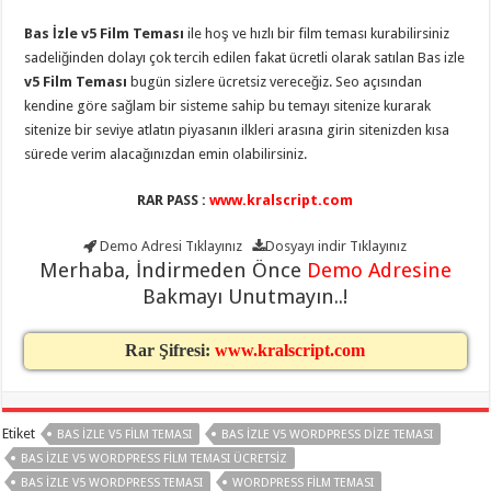
organizasyon
,
gaziantep
Bas İzle v5 Film Teması
ile hoş ve hızlı bir film teması kurabilirsiniz
organizasyon
,
gaziantep
sadeliğinden dolayı çok tercih edilen fakat ücretli olarak satılan Bas izle
organizasyon
,
v5 Film Teması
bugün sizlere ücretsiz vereceğiz. Seo açısından
gaziantep
organizasyon
,
kendine göre sağlam bir sisteme sahip bu temayı sitenize kurarak
gaziantep
sitenize bir seviye atlatın piyasanın ilkleri arasına girin sitenizden kısa
organizasyon
,
gaziantep
sürede verim alacağınızdan emin olabilirsiniz.
organizasyon
,
gaziantep
RAR PASS :
www.kralscript.com
palyaço
Demo Adresi
Tıklayınız
Dosyayı indir
Tıklayınız
Merhaba, İndirmeden Önce
Demo Adresine
Bakmayı Unutmayın..!
Rar Şifresi:
www.kralscript.com
Etiket
BAS İZLE V5 FILM TEMASI
BAS İZLE V5 WORDPRESS DIZE TEMASI
BAS İZLE V5 WORDPRESS FILM TEMASI ÜCRETSIZ
BAS İZLE V5 WORDPRESS TEMASI
WORDPRESS FILM TEMASI