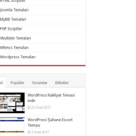
HTML Scriptler
Joomla Temaları
MyBB Temaları
PHP Scriptler
Vbulletin Temaları
Whmcs Temaları
Wordpress Temaları
ni
Popüler
Yorumlar
Etiketler
WordPress Nakliyat Teması
indir
23 Ocak 2017
WordPress Şahane Escort
Teması
3 Ocak 2017