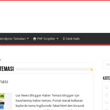
ordpres Temaları
PHP Scriptler
İstek Hattı
ı
teması
Kate
ması
Lux News Blogger Haber Teması blogger için
hazırlanmış haber teması. Portal olarak kullanan
kişilerde tema İngilizcedir fakat html den birazcık