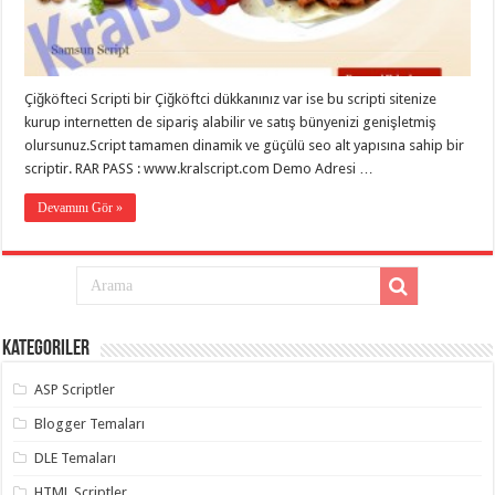
eve
taşımacılık
,
gaziantep
evden
eve
taşımacılık
,
Çiğköfteci Scripti bir Çiğköftci dükkanınız var ise bu scripti sitenize
gaziantep
evden
kurup internetten de sipariş alabilir ve satış bünyenizi genişletmiş
eve
olursunuz.Script tamamen dinamik ve güçülü seo alt yapısına sahip bir
taşımacılık
,
scriptir. RAR PASS : www.kralscript.com Demo Adresi …
gaziantep
evden
eve
Devamını Gör »
taşımacılık
,
gaziantep
evden
eve
taşımacılık
,
gaziantep
evden
eve
Kategoriler
nakliyat
,
gaziantep
asansörlü
ASP Scriptler
taşıma
,
gaziantep
Blogger Temaları
evden
eve
DLE Temaları
taşımacılık
,
gaziantep
HTML Scriptler