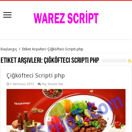
istanbul
Başlangıç
/
Etiket Arşivleri: Çiğköfteci Scripti php
organizasyon
evden
Etiket Arşivleri:
Çiğköfteci Scripti php
eve
taşımacılık
,
gaziantep
Çiğköfteci Scripti php
organizasyon
,
gaziantep
evden
1 Temmuz 2015
Hiç Yorum Yok
eve
taşımacılık
,
evden
eve
taşımacılık
,
gaziantep
evden
eve
taşımacılık
,
evden