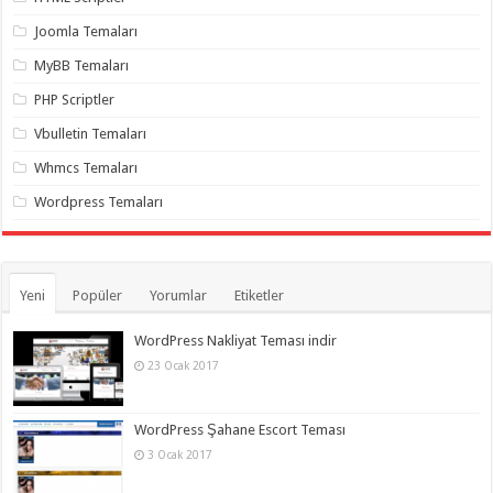
organizasyon
,
gaziantep
Joomla Temaları
organizasyon
,
gaziantep
MyBB Temaları
organizasyon
,
gaziantep
PHP Scriptler
organizasyon
,
gaziantep
Vbulletin Temaları
organizasyon
,
gaziantep
Whmcs Temaları
organizasyon
,
gaziantep
Wordpress Temaları
palyaço
Yeni
Popüler
Yorumlar
Etiketler
WordPress Nakliyat Teması indir
23 Ocak 2017
WordPress Şahane Escort Teması
3 Ocak 2017