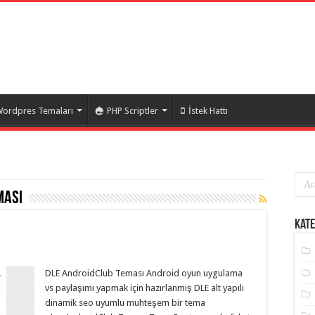
ordpres Temaları
PHP Scriptler
İstek Hattı
ması
Kate
DLE AndroidClub Teması Android oyun uygulama
vs paylaşımı yapmak için hazırlanmış DLE alt yapılı
dinamik seo uyumlu muhteşem bir tema