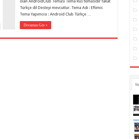
olan AndroidClub Teması Tema Rus temasıdır fakat
Türkçe dil Desteyi mevcuttur. Tema Adı : Eftimis
Tema Yapımcısı : Android Club Türkçe …
Devamını Gör »
Ye