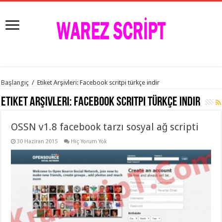
istanbul
Başlangıç
/
Etiket Arşivleri: Facebook scritpi türkçe indir
organizasyon
evden
Etiket Arşivleri:
Facebook scritpi türkçe indir
eve
taşımacılık
,
gaziantep
OSSN v1.8 facebook tarzı sosyal ağ scripti
organizasyon
,
gaziantep
evden
30 Haziran 2015
Hiç Yorum Yok
eve
taşımacılık
,
evden
eve
taşımacılık
,
gaziantep
evden
eve
taşımacılık
,
evden