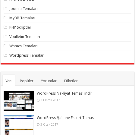
organizasyon
,
gaziantep
Joomla Temaları
organizasyon
,
gaziantep
MyBB Temaları
organizasyon
,
gaziantep
PHP Scriptler
organizasyon
,
gaziantep
Vbulletin Temaları
organizasyon
,
gaziantep
Whmcs Temaları
organizasyon
,
gaziantep
Wordpress Temaları
palyaço
Yeni
Popüler
Yorumlar
Etiketler
WordPress Nakliyat Teması indir
23 Ocak 2017
WordPress Şahane Escort Teması
3 Ocak 2017