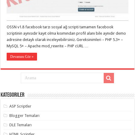
eve
taşımacılık
,
gaziantep
evden
eve
taşımacılık
,
OSSN v1.8 facebook tarzı sosyal ağ scripti tamamen facebook
gaziantep
evden
scriptinin aynısıdır kayıt olma kısımından profil alanı bile aynıdır demo
eve
adresine detaylı olarak inceleyebilirsiniz. Gereksinimleri – PHP 5.3+ –
taşımacılık
,
MySQL 5+ – Apache mod_rewrite – PHP cURL …
gaziantep
evden
eve
Devamını Gör »
taşımacılık
,
gaziantep
evden
eve
taşımacılık
,
gaziantep
evden
eve
Kategoriler
nakliyat
,
gaziantep
asansörlü
ASP Scriptler
taşıma
,
gaziantep
Blogger Temaları
evden
eve
DLE Temaları
taşımacılık
,
gaziantep
HTML Scriptler