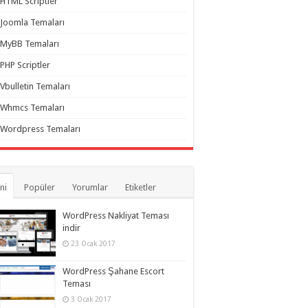
HTML Scriptler
Joomla Temaları
MyBB Temaları
PHP Scriptler
Vbulletin Temaları
Whmcs Temaları
Wordpress Temaları
ni
Popüler
Yorumlar
Etiketler
WordPress Nakliyat Teması
indir
23 Ocak 2017
WordPress Şahane Escort
Teması
3 Ocak 2017