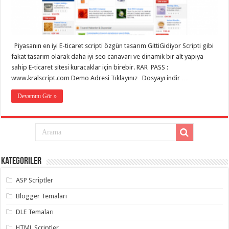
eve
taşımacılık
,
gaziantep
evden
eve
taşımacılık
,
Piyasanın en iyi E-ticaret scripti özgün tasarım GittiGidiyor Scripti gibi
gaziantep
evden
fakat tasarım olarak daha iyi seo canavarı ve dinamik bir alt yapıya
eve
sahip E-ticaret sitesi kuracaklar için birebir. RAR PASS :
taşımacılık
,
www.kralscript.com Demo Adresi Tıklayınız Dosyayı indir …
gaziantep
evden
eve
Devamını Gör »
taşımacılık
,
gaziantep
evden
eve
taşımacılık
,
gaziantep
evden
eve
Kategoriler
nakliyat
,
gaziantep
asansörlü
ASP Scriptler
taşıma
,
gaziantep
Blogger Temaları
evden
eve
DLE Temaları
taşımacılık
,
gaziantep
HTML Scriptler