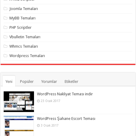
organizasyon
,
gaziantep
Joomla Temaları
organizasyon
,
gaziantep
MyBB Temaları
organizasyon
,
gaziantep
PHP Scriptler
organizasyon
,
gaziantep
Vbulletin Temaları
organizasyon
,
gaziantep
Whmcs Temaları
organizasyon
,
gaziantep
Wordpress Temaları
palyaço
Yeni
Popüler
Yorumlar
Etiketler
WordPress Nakliyat Teması indir
23 Ocak 2017
WordPress Şahane Escort Teması
3 Ocak 2017