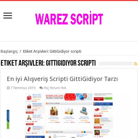
istanbul
Başlangıç
/
Etiket Arşivleri: GittiGidiyor scripti
organizasyon
evden
Etiket Arşivleri:
GittiGidiyor scripti
eve
taşımacılık
,
gaziantep
En iyi Alışveriş Scripti GittiGidiyor Tarzı
organizasyon
,
gaziantep
evden
7 Temmuz 2015
Hiç Yorum Yok
eve
taşımacılık
,
evden
eve
taşımacılık
,
gaziantep
evden
eve
taşımacılık
,
evden