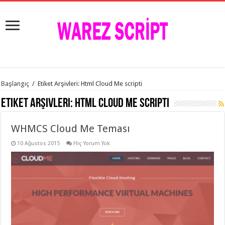
istanbul
Başlangıç
/
Etiket Arşivleri: Html Cloud Me scripti
organizasyon
evden
Etiket Arşivleri:
Html Cloud Me scripti
eve
taşımacılık
,
gaziantep
WHMCS Cloud Me Teması
organizasyon
,
gaziantep
evden
10 Ağustos 2015
Hiç Yorum Yok
eve
taşımacılık
,
evden
eve
taşımacılık
,
gaziantep
evden
eve
taşımacılık
,
evden