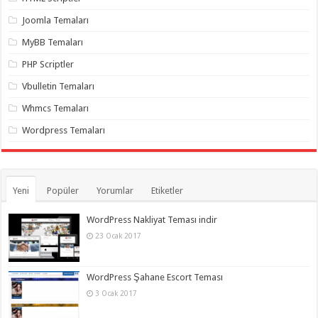
organizasyon
,
gaziantep
Joomla Temaları
organizasyon
,
gaziantep
MyBB Temaları
organizasyon
,
gaziantep
PHP Scriptler
organizasyon
,
gaziantep
Vbulletin Temaları
organizasyon
,
gaziantep
Whmcs Temaları
organizasyon
,
gaziantep
Wordpress Temaları
palyaço
Yeni
Popüler
Yorumlar
Etiketler
WordPress Nakliyat Teması indir
23 Ocak 2017
WordPress Şahane Escort Teması
3 Ocak 2017