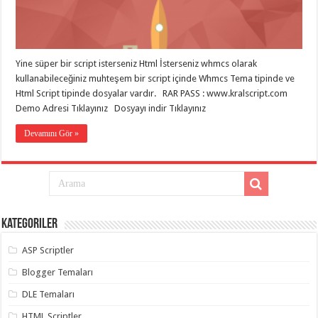
eve
taşımacılık
,
gaziantep
evden
eve
taşımacılık
,
Yine süper bir script isterseniz Html İsterseniz whmcs olarak
gaziantep
evden
kullanabileceğiniz muhteşem bir script içinde Whmcs Tema tipinde ve
eve
Html Script tipinde dosyalar vardır. RAR PASS : www.kralscript.com
taşımacılık
,
Demo Adresi Tıklayınız Dosyayı indir Tıklayınız
gaziantep
evden
eve
Devamını Gör »
taşımacılık
,
gaziantep
evden
eve
taşımacılık
,
gaziantep
evden
eve
Kategoriler
nakliyat
,
gaziantep
asansörlü
ASP Scriptler
taşıma
,
gaziantep
Blogger Temaları
evden
eve
DLE Temaları
taşımacılık
,
gaziantep
HTML Scriptler