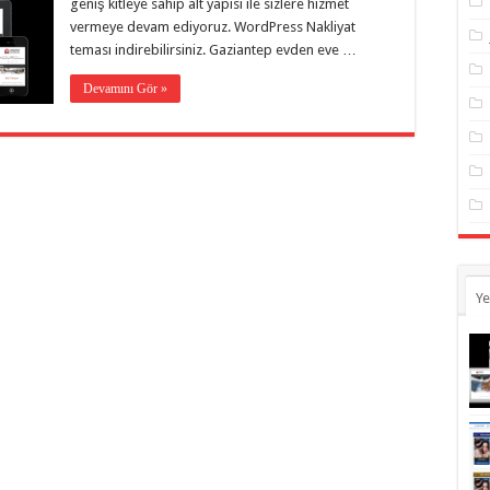
geniş kitleye sahip alt yapısı ile sizlere hizmet
vermeye devam ediyoruz. WordPress Nakliyat
teması indirebilirsiniz. Gaziantep evden eve …
Devamını Gör »
Ye