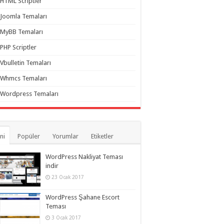
HTML Scriptler
Joomla Temaları
MyBB Temaları
PHP Scriptler
Vbulletin Temaları
Whmcs Temaları
Wordpress Temaları
ni
Popüler
Yorumlar
Etiketler
WordPress Nakliyat Teması
indir
23 Ocak 2017
WordPress Şahane Escort
Teması
3 Ocak 2017