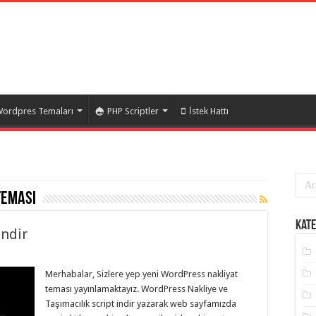
ordpres Temaları
PHP Scriptler
İstek Hattı
teması
Kate
indir
Merhabalar, Sizlere yep yeni WordPress nakliyat
teması yayınlamaktayız. WordPress Nakliye ve
Taşımacılık script indir yazarak web sayfamızda