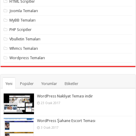
HTML Scriptler
organizasyon
,
gaziantep
Joomla Temaları
organizasyon
,
gaziantep
organizasyon
,
MyBB Temaları
gaziantep
organizasyon
,
PHP Scriptler
gaziantep
organizasyon
,
Vbulletin Temaları
gaziantep
organizasyon
,
Whmcs Temaları
gaziantep
palyaço
Wordpress Temaları
Yeni
Popüler
Yorumlar
Etiketler
WordPress Nakliyat Teması indir
23 Ocak 2017
WordPress Şahane Escort Teması
3 Ocak 2017