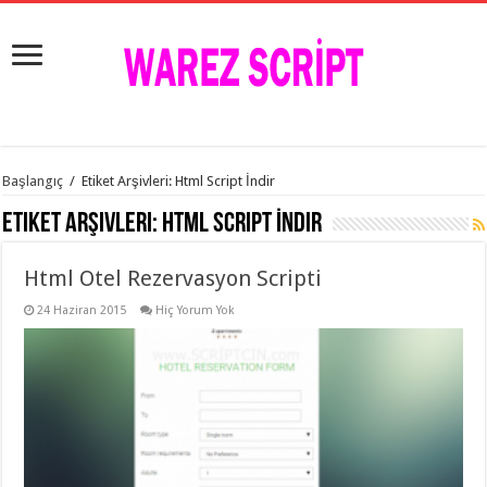
istanbul
Başlangıç
/
Etiket Arşivleri: Html Script İndir
organizasyon
evden
Etiket Arşivleri:
Html Script İndir
eve
taşımacılık
,
gaziantep
Html Otel Rezervasyon Scripti
organizasyon
,
gaziantep
evden
24 Haziran 2015
Hiç Yorum Yok
eve
taşımacılık
,
evden
eve
taşımacılık
,
gaziantep
evden
eve
taşımacılık
,
evden