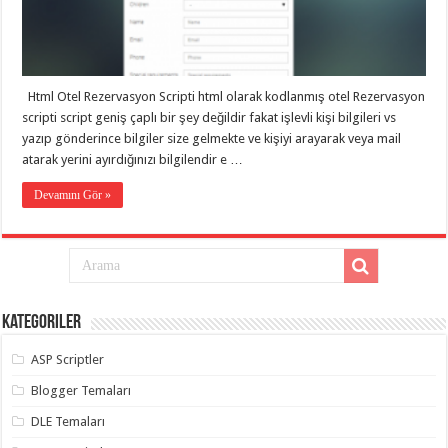
eve
taşımacılık
,
gaziantep
evden
eve
taşımacılık
,
gaziantep
Html Otel Rezervasyon Scripti html olarak kodlanmış otel Rezervasyon
evden
scripti script geniş çaplı bir şey değildir fakat işlevli kişi bilgileri vs
eve
yazıp gönderince bilgiler size gelmekte ve kişiyi arayarak veya mail
taşımacılık
,
gaziantep
atarak yerini ayırdığınızı bilgilendir e …
evden
eve
Devamını Gör »
taşımacılık
,
gaziantep
evden
eve
taşımacılık
,
gaziantep
evden
eve
nakliyat
,
Kategoriler
gaziantep
asansörlü
ASP Scriptler
taşıma
,
gaziantep
Blogger Temaları
evden
eve
DLE Temaları
taşımacılık
,
gaziantep