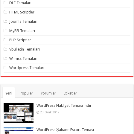
organizasyon
,
DLE Temaları
gaziantep
organizasyon
,
HTML Scriptler
gaziantep
organizasyon
,
Joomla Temaları
gaziantep
organizasyon
,
MyBB Temaları
gaziantep
organizasyon
,
PHP Scriptler
gaziantep
organizasyon
,
Vbulletin Temaları
gaziantep
palyaço
Whmcs Temaları
Wordpress Temaları
Yeni
Popüler
Yorumlar
Etiketler
WordPress Nakliyat Teması indir
23 Ocak 2017
WordPress Şahane Escort Teması