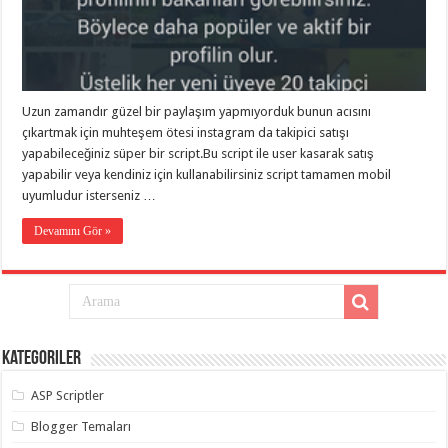
eve
taşımacılık
,
gaziantep
evden
eve
taşımacılık
,
gaziantep
evden
Uzun zamandır güzel bir paylaşım yapmıyorduk bunun acısını
eve
çıkartmak için muhteşem ötesi instagram da takipici satışı
taşımacılık
,
yapabileceğiniz süper bir script.Bu script ile user kasarak satış
gaziantep
evden
yapabilir veya kendiniz için kullanabilirsiniz script tamamen mobil
eve
uyumludur isterseniz …
taşımacılık
,
gaziantep
evden
Devamını Gör »
eve
taşımacılık
,
gaziantep
evden
eve
nakliyat
,
gaziantep
asansörlü
Kategoriler
taşıma
,
gaziantep
evden
ASP Scriptler
eve
taşımacılık
,
Blogger Temaları
gaziantep