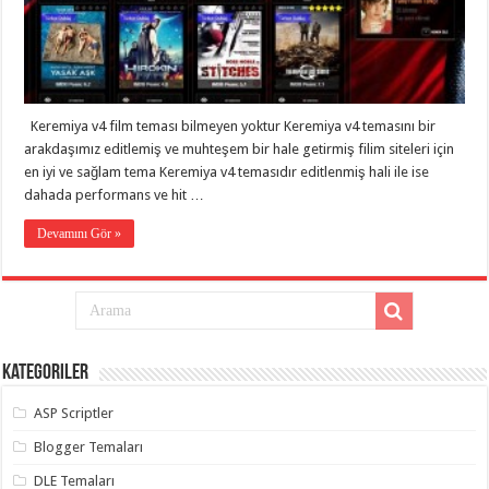
eve
taşımacılık
,
gaziantep
evden
eve
taşımacılık
,
gaziantep
evden
Keremiya v4 film teması bilmeyen yoktur Keremiya v4 temasını bir
eve
arakdaşımız editlemiş ve muhteşem bir hale getirmiş filim siteleri için
taşımacılık
,
gaziantep
en iyi ve sağlam tema Keremiya v4 temasıdır editlenmiş hali ile ise
evden
dahada performans ve hit …
eve
taşımacılık
,
gaziantep
Devamını Gör »
evden
eve
taşımacılık
,
gaziantep
evden
eve
nakliyat
,
gaziantep
Kategoriler
asansörlü
taşıma
,
ASP Scriptler
gaziantep
evden
eve
Blogger Temaları
taşımacılık
,
gaziantep
DLE Temaları