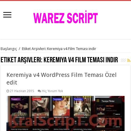
istanbul
Başlangıç
/
Etiket Arşivleri: Keremiya v4 Film Teması indir
organizasyon
evden
Etiket Arşivleri:
Keremiya v4 Film Teması indir
eve
taşımacılık
,
gaziantep
Keremiya v4 WordPress Film Teması Özel
organizasyon
,
gaziantep
edit
evden
eve
21 Haziran 2015
Hiç Yorum Yok
taşımacılık
,
evden
eve
taşımacılık
,
gaziantep
evden
eve
taşımacılık
,
evden