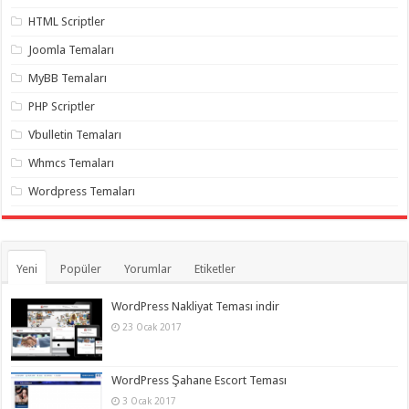
organizasyon
,
gaziantep
HTML Scriptler
organizasyon
,
gaziantep
Joomla Temaları
organizasyon
,
gaziantep
MyBB Temaları
organizasyon
,
gaziantep
PHP Scriptler
organizasyon
,
gaziantep
Vbulletin Temaları
organizasyon
,
gaziantep
Whmcs Temaları
palyaço
Wordpress Temaları
Yeni
Popüler
Yorumlar
Etiketler
WordPress Nakliyat Teması indir
23 Ocak 2017
WordPress Şahane Escort Teması
3 Ocak 2017