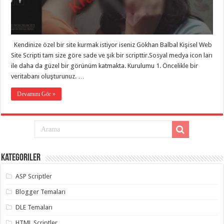
eve
taşımacılık
,
gaziantep
evden
eve
taşımacılık
,
Kendinize özel bir site kurmak istiyor iseniz Gökhan Balbal Kişisel Web
gaziantep
evden
Site Scripti tam size göre sade ve şık bir scripttir.Sosyal medya icon ları
eve
ile daha da güzel bir görünüm katmakta. Kurulumu 1. Öncelikle bir
taşımacılık
,
veritabanı oluşturunuz. …
gaziantep
evden
eve
Devamını Gör »
taşımacılık
,
gaziantep
evden
eve
taşımacılık
,
gaziantep
evden
eve
Kategoriler
nakliyat
,
gaziantep
asansörlü
ASP Scriptler
taşıma
,
gaziantep
Blogger Temaları
evden
eve
DLE Temaları
taşımacılık
,
gaziantep
HTML Scriptler