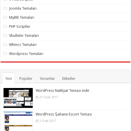
organizasyon
,
gaziantep
Joomla Temaları
organizasyon
,
gaziantep
MyBB Temaları
organizasyon
,
gaziantep
PHP Scriptler
organizasyon
,
gaziantep
Vbulletin Temaları
organizasyon
,
gaziantep
Whmcs Temaları
organizasyon
,
gaziantep
Wordpress Temaları
palyaço
Yeni
Popüler
Yorumlar
Etiketler
WordPress Nakliyat Teması indir
23 Ocak 2017
WordPress Şahane Escort Teması
3 Ocak 2017