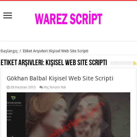
istanbul
Başlangıç
/
Etiket Arşivleri: Kişisel Web Site Scripti
organizasyon
evden
Etiket Arşivleri:
Kişisel Web Site Scripti
eve
taşımacılık
,
gaziantep
Gökhan Balbal Kişisel Web Site Scripti
organizasyon
,
gaziantep
evden
28 Haziran 2015
Hiç Yorum Yok
eve
taşımacılık
,
evden
eve
taşımacılık
,
gaziantep
evden
eve
taşımacılık
,
evden