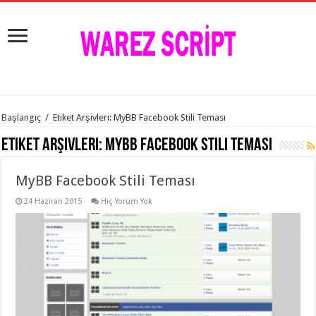
istanbul
Başlangıç
/
Etiket Arşivleri: MyBB Facebook Stili Teması
organizasyon
evden
Etiket Arşivleri:
MyBB Facebook Stili Teması
eve
taşımacılık
,
gaziantep
MyBB Facebook Stili Teması
organizasyon
,
gaziantep
evden
24 Haziran 2015
Hiç Yorum Yok
eve
taşımacılık
,
evden
eve
taşımacılık
,
gaziantep
evden
eve
taşımacılık
,
evden