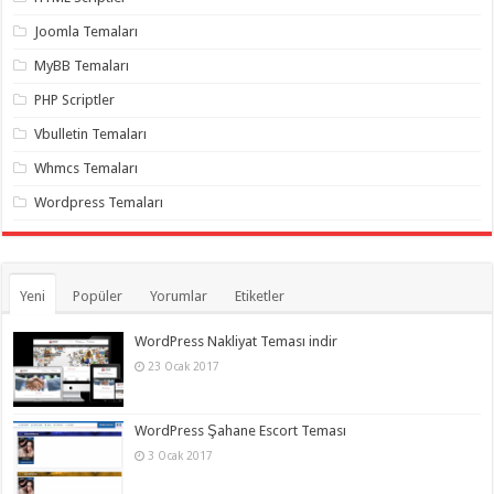
organizasyon
,
gaziantep
Joomla Temaları
organizasyon
,
gaziantep
MyBB Temaları
organizasyon
,
gaziantep
PHP Scriptler
organizasyon
,
gaziantep
Vbulletin Temaları
organizasyon
,
gaziantep
Whmcs Temaları
organizasyon
,
gaziantep
Wordpress Temaları
palyaço
Yeni
Popüler
Yorumlar
Etiketler
WordPress Nakliyat Teması indir
23 Ocak 2017
WordPress Şahane Escort Teması
3 Ocak 2017