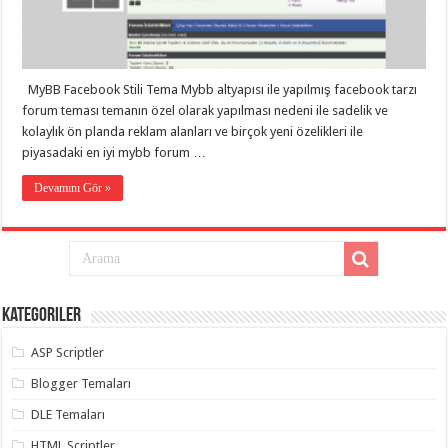
eve
taşımacılık
,
gaziantep
evden
eve
taşımacılık
,
MyBB Facebook Stili Tema Mybb altyapısı ile yapılmış facebook tarzı
gaziantep
evden
forum teması temanın özel olarak yapılması nedeni ile sadelik ve
eve
kolaylık ön planda reklam alanları ve birçok yeni özelikleri ile
taşımacılık
,
piyasadaki en iyi mybb forum …
gaziantep
evden
eve
Devamını Gör »
taşımacılık
,
gaziantep
evden
eve
taşımacılık
,
gaziantep
evden
eve
Kategoriler
nakliyat
,
gaziantep
asansörlü
ASP Scriptler
taşıma
,
gaziantep
Blogger Temaları
evden
eve
DLE Temaları
taşımacılık
,
gaziantep
HTML Scriptler