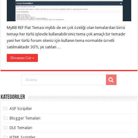
eve
taşımacılık
,
gaziantep
evden
eve
taşımacılık
,
MyBB REF Flat Teması mybb de en çok özeliği olan temalardan birisi
gaziantep
evden
temayı her türlü işlevde kullanabilirsiniz tema çok amaçlı bir temadır
eve
yani her türlü forum siteniz için kullanın tema normalde ücretli
taşımacılık
,
satılmaktadır 30TL ye satılan …
gaziantep
evden
eve
Devamını Gör »
taşımacılık
,
gaziantep
evden
eve
taşımacılık
,
gaziantep
evden
eve
Kategoriler
nakliyat
,
gaziantep
asansörlü
ASP Scriptler
taşıma
,
gaziantep
Blogger Temaları
evden
eve
DLE Temaları
taşımacılık
,
gaziantep
HTML Scriptler