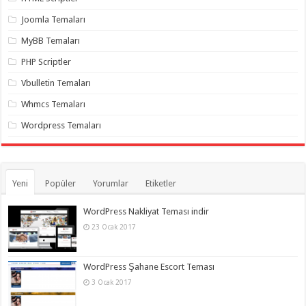
organizasyon
,
gaziantep
Joomla Temaları
organizasyon
,
gaziantep
MyBB Temaları
organizasyon
,
gaziantep
PHP Scriptler
organizasyon
,
gaziantep
Vbulletin Temaları
organizasyon
,
gaziantep
Whmcs Temaları
organizasyon
,
gaziantep
Wordpress Temaları
palyaço
Yeni
Popüler
Yorumlar
Etiketler
WordPress Nakliyat Teması indir
23 Ocak 2017
WordPress Şahane Escort Teması
3 Ocak 2017