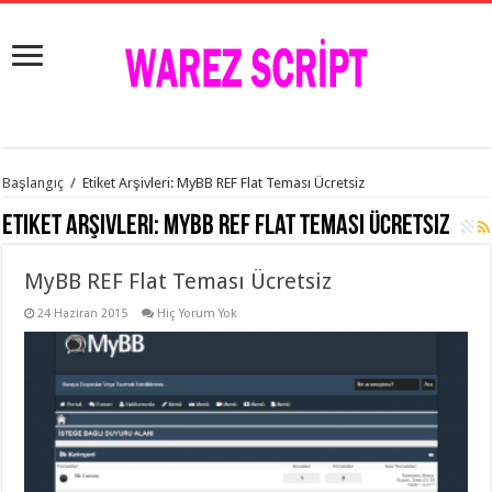
istanbul
Başlangıç
/
Etiket Arşivleri: MyBB REF Flat Teması Ücretsiz
organizasyon
evden
Etiket Arşivleri:
MyBB REF Flat Teması Ücretsiz
eve
taşımacılık
,
gaziantep
MyBB REF Flat Teması Ücretsiz
organizasyon
,
gaziantep
evden
24 Haziran 2015
Hiç Yorum Yok
eve
taşımacılık
,
evden
eve
taşımacılık
,
gaziantep
evden
eve
taşımacılık
,
evden