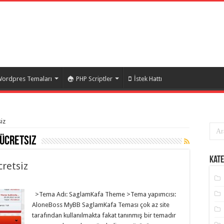
ordpres Temaları
PHP Scriptler
İstek Hattı
siz
ücretsiz
Kate
retsiz
>Tema Adı: SaglamKafa Theme >Tema yapımcısı:
AloneBoss MyBB SaglamKafa Teması çok az site
tarafından kullanılmakta fakat tanınmış bir temadır