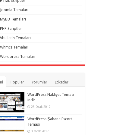
HTML Scriptler
Joomla Temaları
MyBB Temaları
PHP Scriptler
Vbulletin Temaları
Whmcs Temaları
Wordpress Temaları
ni
Popüler
Yorumlar
Etiketler
WordPress Nakliyat Teması
indir
23 Ocak 2017
WordPress Şahane Escort
Teması
3 Ocak 2017