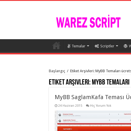
Temalar
Scriptler
W
istanbul
organizasyon
Başlangıç
/
Etiket Arşivleri: MyBB Temaları ücret
evden
eve
Etiket Arşivleri:
MyBB Temaları 
taşımacılık
,
gaziantep
organizasyon
,
gaziantep
MyBB SaglamKafa Teması Üc
evden
eve
24 Haziran 2015
Hiç Yorum Yok
taşımacılık
,
evden
eve
taşımacılık
,
gaziantep
evden