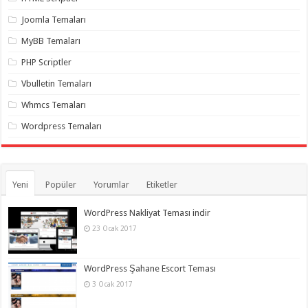
organizasyon
,
gaziantep
Joomla Temaları
organizasyon
,
gaziantep
MyBB Temaları
organizasyon
,
gaziantep
PHP Scriptler
organizasyon
,
gaziantep
Vbulletin Temaları
organizasyon
,
gaziantep
Whmcs Temaları
organizasyon
,
gaziantep
Wordpress Temaları
palyaço
Yeni
Popüler
Yorumlar
Etiketler
WordPress Nakliyat Teması indir
23 Ocak 2017
WordPress Şahane Escort Teması
3 Ocak 2017