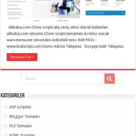
eve
taşımacılık
,
gaziantep
evden
eve
taşımacılık
,
Alibaba.com Clone scripti alış veriş sitesi olarak kullanılan
gaziantep
evden
alibaba.com sitesinin Clone scripti tamamen ücretsiz olarak
eve
wareztema.net sitesinden indirebilirsiniz. RAR PASS :
taşımacılık
,
www.kralscript.com Demo Adresi Tıklayınız Dosyayı indir Tıklayınız
gaziantep
evden
eve
Devamını Gör »
taşımacılık
,
gaziantep
evden
eve
taşımacılık
,
gaziantep
evden
eve
Kategoriler
nakliyat
,
gaziantep
asansörlü
ASP Scriptler
taşıma
,
gaziantep
Blogger Temaları
evden
eve
DLE Temaları
taşımacılık
,
gaziantep
HTML Scriptler