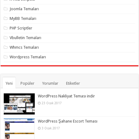
organizasyon
,
gaziantep
Joomla Temaları
organizasyon
,
gaziantep
MyBB Temaları
organizasyon
,
gaziantep
PHP Scriptler
organizasyon
,
gaziantep
Vbulletin Temaları
organizasyon
,
gaziantep
Whmcs Temaları
organizasyon
,
gaziantep
Wordpress Temaları
palyaço
Yeni
Popüler
Yorumlar
Etiketler
WordPress Nakliyat Teması indir
23 Ocak 2017
WordPress Şahane Escort Teması
3 Ocak 2017