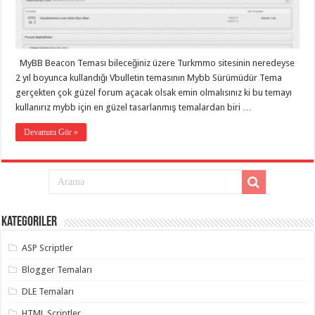
eve
taşımacılık
,
gaziantep
evden
eve
taşımacılık
,
MyBB Beacon Teması bileceğiniz üzere Turkmmo sitesinin neredeyse
gaziantep
evden
2 yıl boyunca kullandığı Vbulletin temasının Mybb Sürümüdür Tema
eve
gerçekten çok güzel forum açacak olsak emin olmalısınız ki bu temayı
taşımacılık
,
kullanırız mybb için en güzel tasarlanmış temalardan biri …
gaziantep
evden
eve
Devamını Gör »
taşımacılık
,
gaziantep
evden
eve
taşımacılık
,
gaziantep
evden
eve
Kategoriler
nakliyat
,
gaziantep
asansörlü
ASP Scriptler
taşıma
,
gaziantep
Blogger Temaları
evden
eve
DLE Temaları
taşımacılık
,
gaziantep
HTML Scriptler