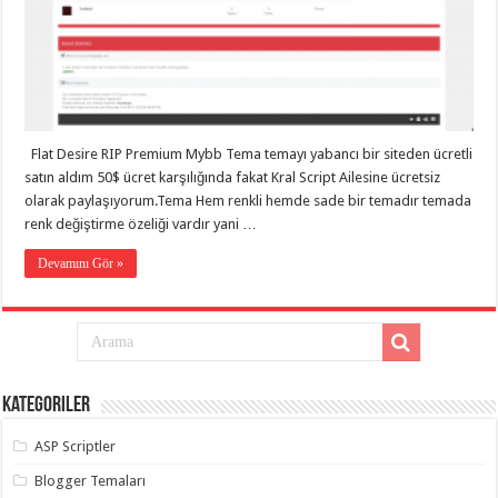
eve
taşımacılık
,
gaziantep
evden
eve
taşımacılık
,
gaziantep
evden
eve
Flat Desire RIP Premium Mybb Tema temayı yabancı bir siteden ücretli
taşımacılık
,
gaziantep
satın aldım 50$ ücret karşılığında fakat Kral Script Ailesine ücretsiz
evden
olarak paylaşıyorum.Tema Hem renkli hemde sade bir temadır temada
eve
taşımacılık
,
renk değiştirme özeliği vardır yani …
gaziantep
evden
Devamını Gör »
eve
taşımacılık
,
gaziantep
evden
eve
nakliyat
,
gaziantep
asansörlü
Kategoriler
taşıma
,
gaziantep
evden
ASP Scriptler
eve
taşımacılık
,
Blogger Temaları
gaziantep