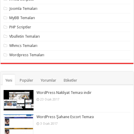
organizasyon
,
gaziantep
Joomla Temaları
organizasyon
,
gaziantep
MyBB Temaları
organizasyon
,
gaziantep
PHP Scriptler
organizasyon
,
gaziantep
Vbulletin Temaları
organizasyon
,
gaziantep
Whmcs Temaları
organizasyon
,
gaziantep
Wordpress Temaları
palyaço
Yeni
Popüler
Yorumlar
Etiketler
WordPress Nakliyat Teması indir
23 Ocak 2017
WordPress Şahane Escort Teması
3 Ocak 2017