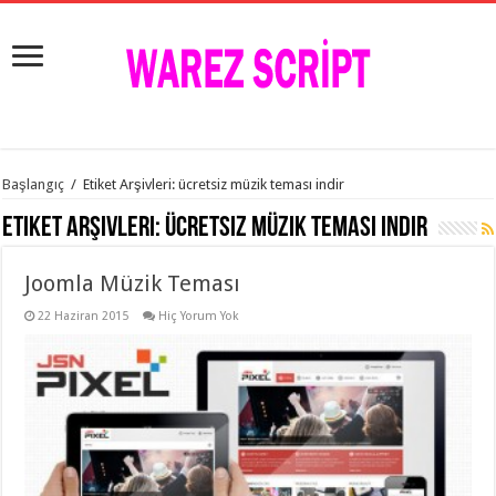
istanbul
Başlangıç
/
Etiket Arşivleri: ücretsiz müzik teması indir
organizasyon
evden
Etiket Arşivleri:
ücretsiz müzik teması indir
eve
taşımacılık
,
gaziantep
Joomla Müzik Teması
organizasyon
,
gaziantep
evden
22 Haziran 2015
Hiç Yorum Yok
eve
taşımacılık
,
evden
eve
taşımacılık
,
gaziantep
evden
eve
taşımacılık
,
evden