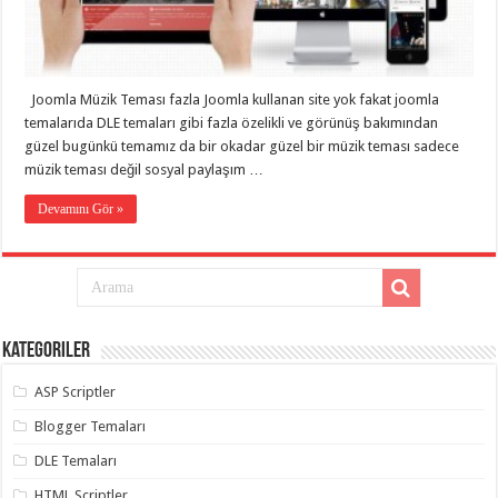
eve
taşımacılık
,
gaziantep
evden
eve
taşımacılık
,
Joomla Müzik Teması fazla Joomla kullanan site yok fakat joomla
gaziantep
evden
temalarıda DLE temaları gibi fazla özelikli ve görünüş bakımından
eve
güzel bugünkü temamız da bir okadar güzel bir müzik teması sadece
taşımacılık
,
müzik teması değil sosyal paylaşım …
gaziantep
evden
eve
Devamını Gör »
taşımacılık
,
gaziantep
evden
eve
taşımacılık
,
gaziantep
evden
eve
Kategoriler
nakliyat
,
gaziantep
asansörlü
ASP Scriptler
taşıma
,
gaziantep
Blogger Temaları
evden
eve
DLE Temaları
taşımacılık
,
gaziantep
HTML Scriptler