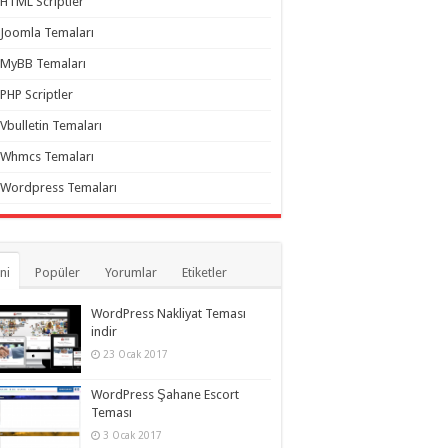
HTML Scriptler
Joomla Temaları
MyBB Temaları
PHP Scriptler
Vbulletin Temaları
Whmcs Temaları
Wordpress Temaları
ni
Popüler
Yorumlar
Etiketler
WordPress Nakliyat Teması
indir
23 Ocak 2017
WordPress Şahane Escort
Teması
3 Ocak 2017