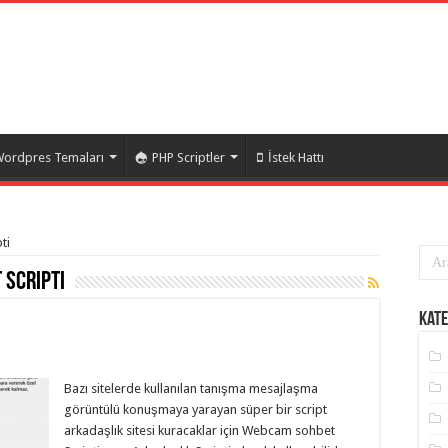
ordpres Temaları
PHP Scriptler
İstek Hattı
ti
scripti
Kate
Bazı sitelerde kullanılan tanışma mesajlaşma
görüntülü konuşmaya yarayan süper bir script
arkadaşlık sitesi kuracaklar için Webcam sohbet