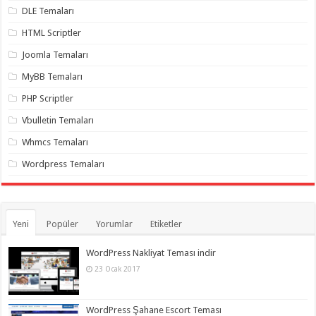
organizasyon
,
DLE Temaları
gaziantep
organizasyon
,
HTML Scriptler
gaziantep
organizasyon
,
Joomla Temaları
gaziantep
organizasyon
,
MyBB Temaları
gaziantep
organizasyon
,
PHP Scriptler
gaziantep
organizasyon
,
Vbulletin Temaları
gaziantep
palyaço
Whmcs Temaları
Wordpress Temaları
Yeni
Popüler
Yorumlar
Etiketler
WordPress Nakliyat Teması indir
23 Ocak 2017
WordPress Şahane Escort Teması