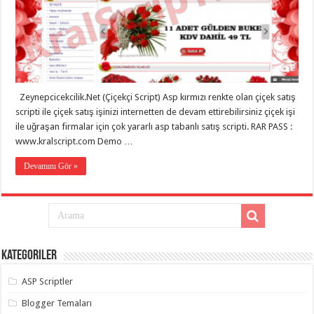
eve
taşımacılık
,
gaziantep
evden
eve
taşımacılık
,
gaziantep
evden
eve
Zeynepcicekcilik.Net (Çiçekçi Script) Asp kırmızı renkte olan çiçek satış
taşımacılık
,
gaziantep
scripti ile çiçek satış işinizi internetten de devam ettirebilirsiniz çiçek işi
evden
ile uğraşan firmalar için çok yararlı asp tabanlı satış scripti. RAR PASS :
eve
taşımacılık
,
www.kralscript.com Demo …
gaziantep
evden
Devamını Gör »
eve
taşımacılık
,
gaziantep
evden
eve
nakliyat
,
gaziantep
asansörlü
Kategoriler
taşıma
,
gaziantep
evden
ASP Scriptler
eve
taşımacılık
,
Blogger Temaları
gaziantep