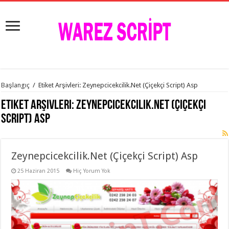
istanbul
Başlangıç
/
Etiket Arşivleri: Zeynepcicekcilik.Net (Çiçekçi Script) Asp
organizasyon
evden
Etiket Arşivleri:
Zeynepcicekcilik.Net (Çiçekçi
eve
taşımacılık
,
Script) Asp
gaziantep
organizasyon
,
gaziantep
evden
Zeynepcicekcilik.Net (Çiçekçi Script) Asp
eve
taşımacılık
,
evden
25 Haziran 2015
Hiç Yorum Yok
eve
taşımacılık
,
gaziantep
evden
eve
taşımacılık
,
evden