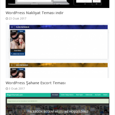
organizasyon
,
gaziantep
organizasyon
,
WordPress Nakliyat Teması indir
gaziantep
organizasyon
,
23 Ocak 2017
gaziantep
organizasyon
,
gaziantep
organizasyon
,
gaziantep
organizasyon
,
gaziantep
palyaço
WordPress Şahane Escort Teması
3 Ocak 2017