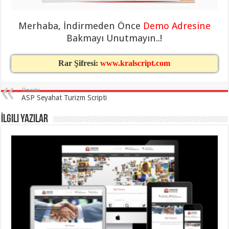
eve
taşımacılık
,
gaziantep
Merhaba, İndirmeden Önce
Demo Adresine
evden
eve
Bakmayı Unutmayın..!
taşımacılık
,
gaziantep
evden
Rar Şifresi:
www.kralscript.com
eve
taşımacılık
,
gaziantep
evden
Önceki
eve
ASP Seyahat Turizm Scripti
taşımacılık
,
gaziantep
evden
İlgili Yazılar
eve
taşımacılık
,
gaziantep
evden
eve
nakliyat
,
gaziantep
asansörlü
taşıma
,
gaziantep
evden
eve
taşımacılık
,
gaziantep