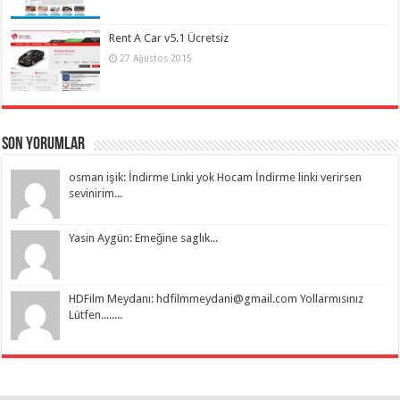
Rent A Car v5.1 Ücretsiz
27 Ağustos 2015
Son Yorumlar
osman işik: İndirme Linki yok Hocam İndirme linki verirsen
sevinirim...
Yasin Aygün: Emeğine saglık...
HDFilm Meydanı:
hdfilmmeydani@gmail.com
Yollarmısınız
Lütfen........