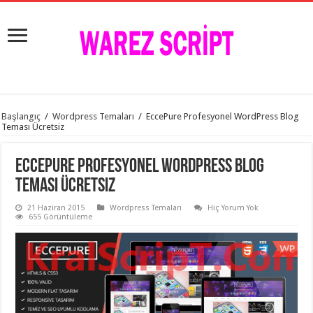
istanbul
Başlangıç
/
Wordpress Temaları
/
EccePure Profesyonel WordPress Blog
organizasyon
Teması Ücretsiz
evden
eve
taşımacılık
,
EccePure Profesyonel WordPress Blog
gaziantep
organizasyon
,
Teması Ücretsiz
gaziantep
evden
21 Haziran 2015
Wordpress Temaları
Hiç Yorum Yok
eve
655 Görüntüleme
taşımacılık
,
evden
eve
taşımacılık
,
gaziantep
evden
eve
taşımacılık
,
evden