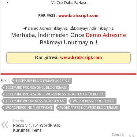
Ve Çok Daha Fazlası…
RAR PASS :
www.kralscript.com
Demo Adresi
Tıklayınız
Dosyayı indir
Tıklayınız
Merhaba, İndirmeden Önce
Demo Adresine
Bakmayı Unutmayın..!
Rar Şifresi:
www.kralscript.com
Etiket
ECCEPURE BLOG TEMASI ÜCRETSIZ
ECCEPURE PROFESYONEL BLOG TEMASI
ECCEPURE PROFESYONEL WORDPRESS BLOG TEMASI ÜCRETSIZ
ECCEPURE WORDPRESS BLOG TEMASI
WORDPRESS BLOG TEMASI
WORDPRESS INDIRME TEMASI
WORDPRESS ÜCRETSIZ BLOG TEMASI
Önceki
Rocco v 1.1.4 WordPress
Kurumsal Tema
Sonraki