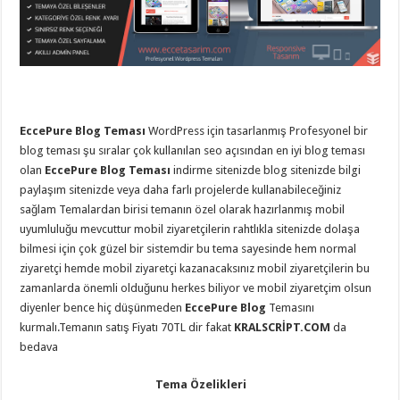
eve
taşımacılık
,
gaziantep
evden
eve
taşımacılık
,
gaziantep
evden
eve
taşımacılık
,
EccePure Blog Teması
WordPress için tasarlanmış Profesyonel bir
gaziantep
blog teması şu sıralar çok kullanılan seo açısından en iyi blog teması
evden
eve
olan
EccePure Blog Teması
indirme sitenizde blog sitenizde bilgi
taşımacılık
,
paylaşım sitenizde veya daha farlı projelerde kullanabileceğiniz
gaziantep
evden
sağlam Temalardan birisi temanın özel olarak hazırlanmış mobil
eve
uyumluluğu mevcuttur mobil ziyaretçilerin rahtlıkla sitenizde dolaşa
taşımacılık
,
gaziantep
bilmesi için çok güzel bir sistemdir bu tema sayesinde hem normal
evden
ziyaretçi hemde mobil ziyaretçi kazanacaksınız mobil ziyaretçilerin bu
eve
nakliyat
,
zamanlarda önemli olduğunu herkes biliyor ve mobil ziyaretçim olsun
gaziantep
diyenler bence hiç düşünmeden
EccePure Blog
Temasını
asansörlü
taşıma
,
kurmalı.Temanın satış Fiyatı 70TL dir fakat
KRALSCRİPT.COM
da
gaziantep
bedava
evden
eve
taşımacılık
,
Tema Özelikleri
gaziantep