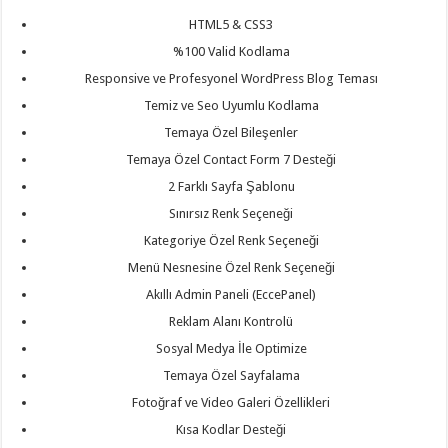
organizasyon
,
gaziantep
HTML5 & CSS3
organizasyon
,
gaziantep
%100 Valid Kodlama
organizasyon
,
Responsive ve Profesyonel WordPress Blog Teması
gaziantep
organizasyon
,
Temiz ve Seo Uyumlu Kodlama
gaziantep
organizasyon
,
Temaya Özel Bileşenler
gaziantep
organizasyon
,
Temaya Özel Contact Form 7 Desteği
gaziantep
palyaço
2 Farklı Sayfa Şablonu
Sınırsız Renk Seçeneği
Kategoriye Özel Renk Seçeneği
Menü Nesnesine Özel Renk Seçeneği
Akıllı Admin Paneli (EccePanel)
Reklam Alanı Kontrolü
Sosyal Medya İle Optimize
Temaya Özel Sayfalama
Fotoğraf ve Video Galeri Özellikleri
Kısa Kodlar Desteği