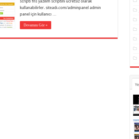
scripti fns yazılım scriptini ücretsiz olarak
kullanabilirler. siteadı.com/adminpanel admin
panel için kullanıcı …
Devamını Gör »
Ye