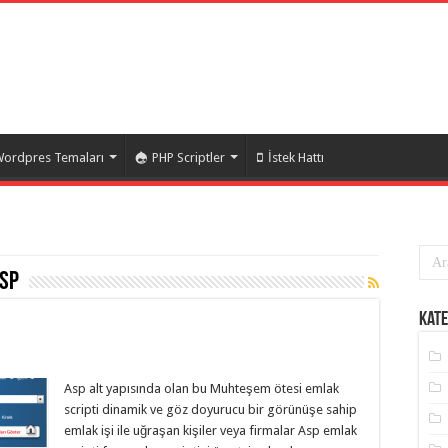
ordpres Temaları
PHP Scriptler
İstek Hattı
Asp
Kate
m
Asp alt yapısında olan bu Muhteşem ötesi emlak
scripti dinamik ve göz doyurucu bir görünüşe sahip
emlak işi ile uğraşan kişiler veya firmalar Asp emlak