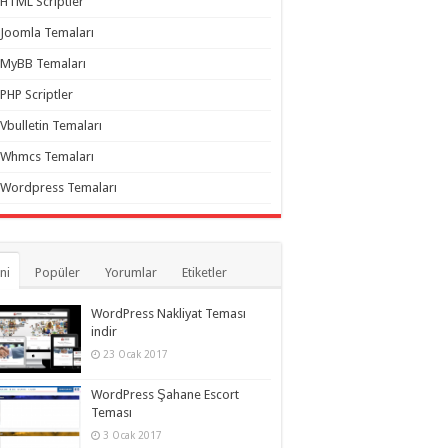
HTML Scriptler
Joomla Temaları
MyBB Temaları
PHP Scriptler
Vbulletin Temaları
Whmcs Temaları
Wordpress Temaları
ni
Popüler
Yorumlar
Etiketler
WordPress Nakliyat Teması
indir
23 Ocak 2017
WordPress Şahane Escort
Teması
3 Ocak 2017