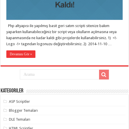
eve
taşımacılık
,
gaziantep
evden
eve
taşımacılık
,
Php altyapısı ile yapılmış basit geri satım scripti sitenize bakım
gaziantep
evden
yaparken kullanabileceğiniz bir script veya okulların açılmasına veya
eve
kapanmasında ne kadar kaldı gibi projelerde kullanabilirsiniz. 1) <!-
taşımacılık
,
Logo -!> tagından logonuzu değiştirebilirsiniz. 2) 2014-11-10 …
gaziantep
evden
eve
Devamını Gör »
taşımacılık
,
gaziantep
evden
eve
taşımacılık
,
gaziantep
evden
eve
Kategoriler
nakliyat
,
gaziantep
asansörlü
ASP Scriptler
taşıma
,
gaziantep
Blogger Temaları
evden
eve
DLE Temaları
taşımacılık
,
gaziantep
HTML Scriptler