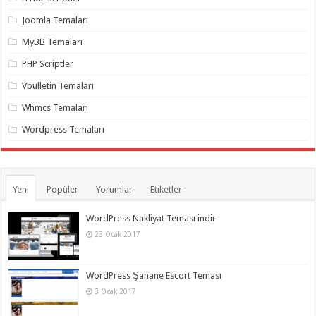
organizasyon
,
gaziantep
Joomla Temaları
organizasyon
,
gaziantep
MyBB Temaları
organizasyon
,
gaziantep
PHP Scriptler
organizasyon
,
gaziantep
Vbulletin Temaları
organizasyon
,
gaziantep
Whmcs Temaları
organizasyon
,
gaziantep
Wordpress Temaları
palyaço
Yeni
Popüler
Yorumlar
Etiketler
WordPress Nakliyat Teması indir
23 Ocak 2017
WordPress Şahane Escort Teması
3 Ocak 2017