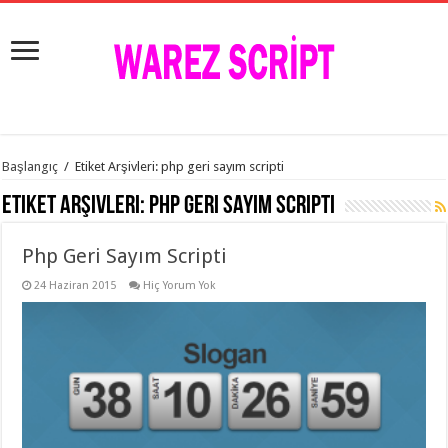
istanbul
Başlangıç
/
Etiket Arşivleri: php geri sayım scripti
organizasyon
evden
Etiket Arşivleri:
php geri sayım scripti
eve
taşımacılık
,
gaziantep
Php Geri Sayım Scripti
organizasyon
,
gaziantep
evden
24 Haziran 2015
Hiç Yorum Yok
eve
taşımacılık
,
evden
eve
taşımacılık
,
gaziantep
evden
eve
taşımacılık
,
evden