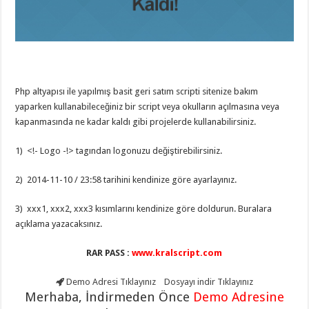
eve
taşımacılık
,
gaziantep
evden
eve
taşımacılık
,
gaziantep
evden
eve
Php altyapısı ile yapılmış basit geri satım scripti sitenize bakım
taşımacılık
,
gaziantep
yaparken kullanabileceğiniz bir script veya okulların açılmasına veya
evden
kapanmasında ne kadar kaldı gibi projelerde kullanabilirsiniz.
eve
taşımacılık
,
gaziantep
1) <!- Logo -!> tagından logonuzu değiştirebilirsiniz.
evden
eve
taşımacılık
,
2) 2014-11-10 / 23:58 tarihini kendinize göre ayarlayınız.
gaziantep
evden
3) xxx1, xxx2, xxx3 kısımlarını kendinize göre doldurun. Buralara
eve
nakliyat
,
açıklama yazacaksınız.
gaziantep
asansörlü
taşıma
,
RAR PASS :
www.kralscript.com
gaziantep
evden
Demo Adresi
Tıklayınız
Dosyayı indir
Tıklayınız
eve
taşımacılık
,
Merhaba, İndirmeden Önce
Demo Adresine
gaziantep