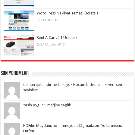
WordPress Nakliyat Teması Ücretsiz
3 Ekim 2015
Rent A Car v5.1 Ücretsiz
27 Ağustos 2015
Son Yorumlar
osman işik: İndirme Linki yok Hocam İndirme linki verirsen
sevinirim...
Yasin Aygün: Emeğine saglık...
HDFilm Meydanı:
hdfilmmeydani@gmail.com
Yollarmısınız
Lütfen........