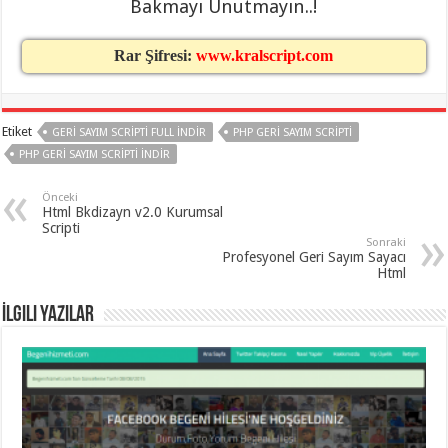
Bakmayı Unutmayın..!
organizasyon
,
gaziantep
organizasyon
,
gaziantep
Rar Şifresi:
www.kralscript.com
organizasyon
,
gaziantep
organizasyon
,
gaziantep
organizasyon
,
Etiket
GERI SAYIM SCRIPTI FULL INDIR
PHP GERI SAYIM SCRIPTI
gaziantep
PHP GERI SAYIM SCRIPTI INDIR
organizasyon
,
gaziantep
palyaço
Önceki
Html Bkdizayn v2.0 Kurumsal
Scripti
Sonraki
Profesyonel Geri Sayım Sayacı
Html
İlgili Yazılar