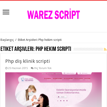
istanbul
Başlangıç
/
Etiket Arşivleri: Php hekim scripti
organizasyon
evden
Etiket Arşivleri:
Php hekim scripti
eve
taşımacılık
,
gaziantep
Php diş klinik scripti
organizasyon
,
gaziantep
evden
25 Haziran 2015
Hiç Yorum Yok
eve
taşımacılık
,
evden
eve
taşımacılık
,
gaziantep
evden
eve
taşımacılık
,
evden