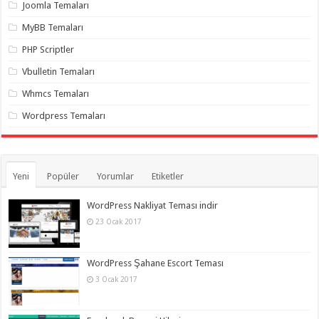
organizasyon
,
Joomla Temaları
gaziantep
organizasyon
,
MyBB Temaları
gaziantep
organizasyon
,
PHP Scriptler
gaziantep
organizasyon
,
Vbulletin Temaları
gaziantep
organizasyon
,
Whmcs Temaları
gaziantep
organizasyon
,
Wordpress Temaları
gaziantep
palyaço
Yeni
Popüler
Yorumlar
Etiketler
WordPress Nakliyat Teması indir
23 Ocak 2017
WordPress Şahane Escort Teması
3 Ocak 2017