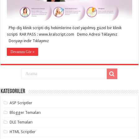
eve
taşımacılık
,
gaziantep
evden
eve
taşımacılık
,
Php diş klinik scripti diş hekimlerine özel yapılmış güzel bir klinik
gaziantep
evden
scripti RAR PASS : www.kralscript.com Demo Adresi Tıklayınız
eve
Dosyayı indir Tıklayınız
taşımacılık
,
gaziantep
Devamını Gör »
evden
eve
taşımacılık
,
gaziantep
evden
eve
taşımacılık
,
gaziantep
evden
Kategoriler
eve
nakliyat
,
ASP Scriptler
gaziantep
asansörlü
Blogger Temaları
taşıma
,
gaziantep
DLE Temaları
evden
eve
taşımacılık
,
HTML Scriptler
gaziantep