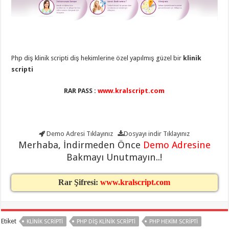
eve
taşımacılık
,
gaziantep
evden
eve
taşımacılık
,
gaziantep
evden
Php diş klinik scripti diş hekimlerine özel yapılmış güzel bir
klinik
eve
scripti
taşımacılık
,
gaziantep
evden
RAR PASS :
www.kralscript.com
eve
taşımacılık
,
gaziantep
evden
eve
taşımacılık
,
Demo Adresi
Tıklayınız
Dosyayı indir
Tıklayınız
gaziantep
Merhaba, İndirmeden Önce
Demo Adresine
evden
eve
Bakmayı Unutmayın..!
nakliyat
,
gaziantep
asansörlü
Rar Şifresi:
www.kralscript.com
taşıma
,
gaziantep
evden
eve
taşımacılık
,
Etiket
KLINIK SCRIPTI
PHP DIŞ KLINIK SCRIPTI
PHP HEKIM SCRIPTI
gaziantep