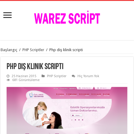
istanbul
Başlangıç
/
PHP Scriptler
/
Php diş klinik scripti
organizasyon
evden
eve
Php diş klinik scripti
taşımacılık
,
gaziantep
25 Haziran 2015
PHP Scriptler
Hiç Yorum Yok
organizasyon
,
681 Görüntüleme
gaziantep
evden
eve
taşımacılık
,
evden
eve
taşımacılık
,
gaziantep
evden
eve
taşımacılık
,
evden