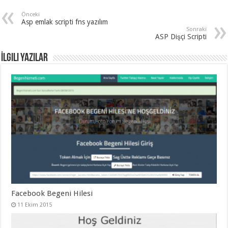
organizasyon
,
gaziantep
Önceki
organizasyon
,
Asp emlak scripti fns yazılım
gaziantep
Sonraki
organizasyon
,
ASP Dişçi Scripti
gaziantep
organizasyon
,
gaziantep
İlgili Yazılar
organizasyon
,
gaziantep
organizasyon
,
gaziantep
palyaço
Facebook Begeni Hilesi
11 Ekim 2015