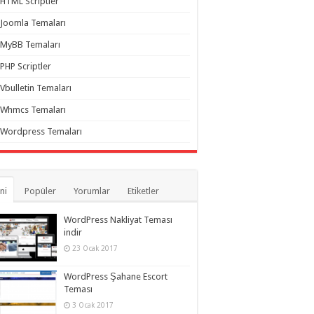
HTML Scriptler
Joomla Temaları
MyBB Temaları
PHP Scriptler
Vbulletin Temaları
Whmcs Temaları
Wordpress Temaları
ni
Popüler
Yorumlar
Etiketler
WordPress Nakliyat Teması
indir
23 Ocak 2017
WordPress Şahane Escort
Teması
3 Ocak 2017