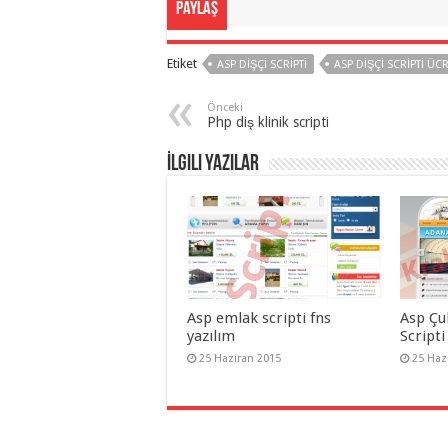
Paylaş
eve
taşımacılık
,
gaziantep
organizasyon
,
Etiket
ASP DIŞÇI SCRIPTI
ASP DIŞÇI SCRIPTI ÜC
gaziantep
organizasyon
,
gaziantep
Önceki
organizasyon
,
Php diş klinik scripti
gaziantep
organizasyon
,
İlgili Yazılar
gaziantep
organizasyon
,
gaziantep
organizasyon
,
gaziantep
palyaço
Asp emlak scripti fns
Asp Çu
yazılım
Scripti
25 Haziran 2015
25 Haz