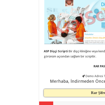
eve
taşımacılık
,
evden
eve
taşımacılık
,
gaziantep
evden
eve
taşımacılık
,
gaziantep
evden
eve
taşımacılık
,
gaziantep
ASP Dişçi Scripti
Bir dişçi kliniğine veya kend
evden
eve
görünüm açısından sağlam bir scripttir.
taşımacılık
,
gaziantep
evden
RAR PAS
eve
taşımacılık
,
Demo Adresi
T
gaziantep
evden
Merhaba, İndirmeden Önc
eve
nakliyat
,
gaziantep
Rar Şifr
asansörlü
taşıma
,
gaziantep
evden