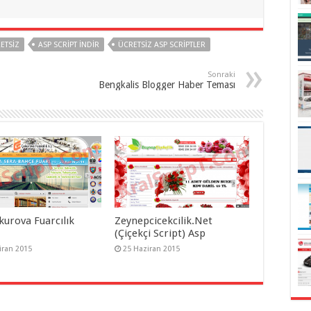
RETSIZ
ASP SCRIPT INDIR
ÜCRETSIZ ASP SCRIPTLER
Sonraki
Bengkalis Blogger Haber Teması
kurova Fuarcılık
Zeynepcicekcilik.Net
(Çiçekçi Script) Asp
iran 2015
25 Haziran 2015