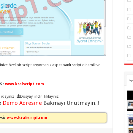
inize özel bir script arıyorsanız asp tabanlı script dinamik ve
Ye
S :
www.kralscript.com
ıklayınız
Dosyayı indir
Tıklayınız
e
Demo Adresine
Bakmayı Unutmayın..!
esi:
www.kralscript.com