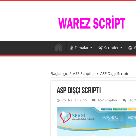
Temalar
Scriptler
W
istanbul
organizasyon
Başlangıç
/
ASP Scriptler
/
ASP Dişçi Scripti
evden
eve
taşımacılık
,
gaziantep
ASP Dişçi Scripti
organizasyon
,
gaziantep
25 Haziran 2015
ASP Scriptler
Hiç 
evden
eve
taşımacılık
,
evden
eve
taşımacılık
,
gaziantep
evden