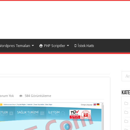
ordpres Temaları
PHP Scriptler
İstek Hattı
Kate
Yorum Yok
584 Görüntüleme