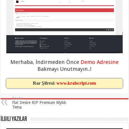
eve
taşımacılık
,
gaziantep
evden
eve
taşımacılık
,
gaziantep
evden
eve
taşımacılık
,
gaziantep
evden
eve
taşımacılık
,
Merhaba, İndirmeden Önce
Demo Adresine
gaziantep
evden
Bakmayı Unutmayın..!
eve
taşımacılık
,
gaziantep
Rar Şifresi:
www.kralscript.com
evden
eve
nakliyat
,
gaziantep
Önceki
asansörlü
Flat Desire RIP Premium Mybb
taşıma
,
Tema
gaziantep
evden
eve
İlgili Yazılar
taşımacılık
,
gaziantep