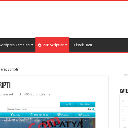
ordpres Temaları
PHP Scriptler
İstek Hattı
aret Scripti
ipti
Kate
Yorum Yok
696 Görüntüleme