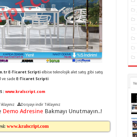
.tr E-Ticaret Scripti
elbise teknolojik alet satış gibi satış
el ve sade
E-Ticaret Scripti
Ye
S :
www.kralscript.com
ıklayınız
Dosyayı indir
Tıklayınız
e
Demo Adresine
Bakmayı Unutmayın..!
esi:
www.kralscript.com