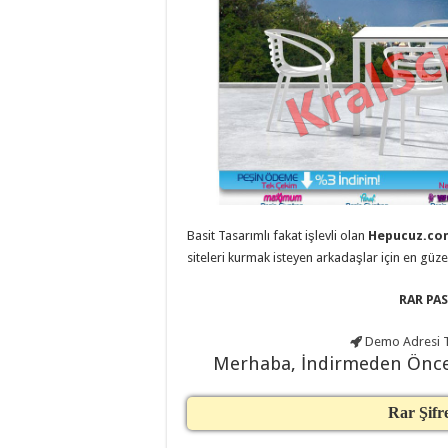
eve
taşımacılık
,
evden
eve
taşımacılık
,
gaziantep
evden
eve
taşımacılık
,
gaziantep
evden
eve
taşımacılık
,
gaziantep
evden
Basit Tasarımlı fakat işlevli olan
Hepucuz.com
eve
taşımacılık
,
siteleri kurmak isteyen arkadaşlar için en güz
gaziantep
evden
eve
RAR PAS
taşımacılık
,
gaziantep
evden
Demo Adresi
T
eve
Merhaba, İndirmeden Önc
nakliyat
,
gaziantep
asansörlü
Rar Şifr
taşıma
,
gaziantep
evden