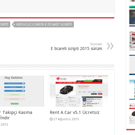
RIPTI
HEPUCUZ.COM.TR E-TICARET SCRIPTI
Sonraki
E ticareti scripti 2015 sürüm
r Takipçi Kasma
Rent A Car v5.1 Ücretsiz
 İndir
27 Ağustos 2015
 2015