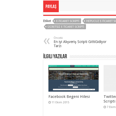
eve
Paylaş
taşımacılık
,
gaziantep
organizasyon
,
gaziantep
Etiket
E-TICARET SCRIPTI
HEPUCUZ E-TICARET SC
organizasyon
,
gaziantep
ÜCRETSIZ E TICARET SCRIPTI
organizasyon
,
gaziantep
Önceki
organizasyon
,
En iyi Alışveriş Scripti GittiGidiyor
gaziantep
Tarzı
organizasyon
,
gaziantep
organizasyon
,
İlgili Yazılar
gaziantep
palyaço
Facebook Begeni Hilesi
Twitte
Scripti
11 Ekim 2015
7 Ekim