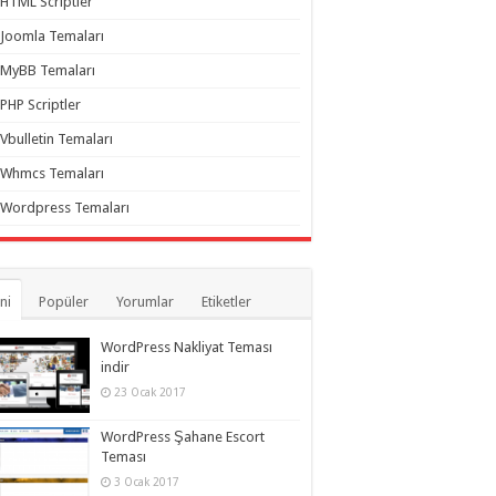
HTML Scriptler
Joomla Temaları
MyBB Temaları
PHP Scriptler
Vbulletin Temaları
Whmcs Temaları
Wordpress Temaları
ni
Popüler
Yorumlar
Etiketler
WordPress Nakliyat Teması
indir
23 Ocak 2017
WordPress Şahane Escort
Teması
3 Ocak 2017