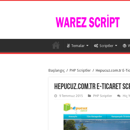
Temalar
Scriptler
W
istanbul
organizasyon
Başlangıç
/
PHP Scriptler
/
Hepucuz.com.tr E-Tic
evden
eve
taşımacılık
,
gaziantep
Hepucuz.com.tr E-Ticaret Scr
organizasyon
,
gaziantep
9 Temmuz 2015
PHP Scriptler
Hiç 
evden
eve
taşımacılık
,
evden
eve
taşımacılık
,
gaziantep
evden