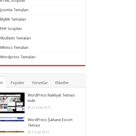
HTML Scriptler
Joomla Temaları
MyBB Temaları
PHP Scriptler
Vbulletin Temaları
Whmcs Temaları
Wordpress Temaları
ni
Popüler
Yorumlar
Etiketler
WordPress Nakliyat Teması
indir
23 Ocak 2017
WordPress Şahane Escort
Teması
3 Ocak 2017