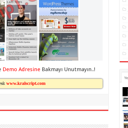
e
Demo Adresine
Bakmayı Unutmayın..!
Ye
esi:
www.kralscript.com