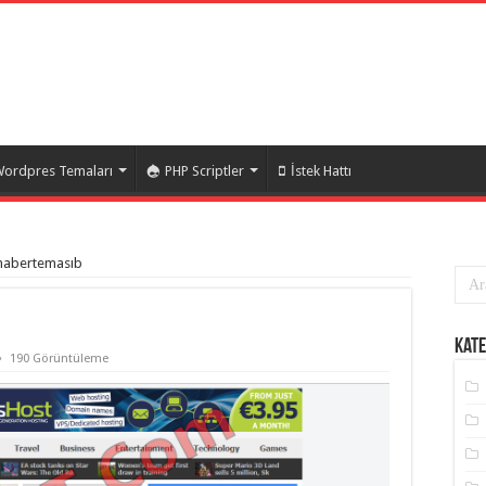
ordpres Temaları
PHP Scriptler
İstek Hattı
habertemasıb
Kate
190 Görüntüleme