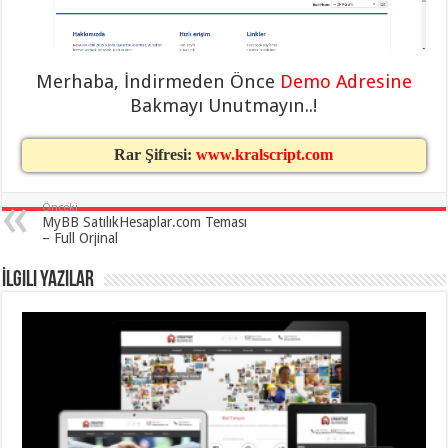
eve
taşımacılık
,
gaziantep
evden
eve
taşımacılık
,
Merhaba, İndirmeden Önce
Demo Adresine
gaziantep
Bakmayı Unutmayın..!
evden
eve
taşımacılık
,
gaziantep
Rar Şifresi:
www.kralscript.com
evden
eve
taşımacılık
,
Önceki
gaziantep
MyBB SatılıkHesaplar.com Teması
evden
– Full Orjinal
eve
taşımacılık
,
gaziantep
İlgili Yazılar
evden
eve
nakliyat
,
gaziantep
asansörlü
taşıma
,
gaziantep
evden
eve
taşımacılık
,
gaziantep