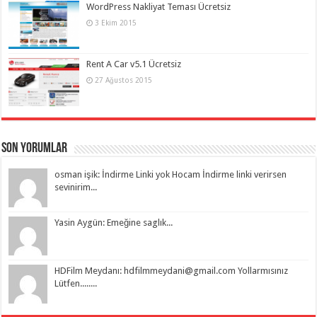
WordPress Nakliyat Teması Ücretsiz
3 Ekim 2015
Rent A Car v5.1 Ücretsiz
27 Ağustos 2015
Son Yorumlar
osman işik: İndirme Linki yok Hocam İndirme linki verirsen
sevinirim...
Yasin Aygün: Emeğine saglık...
HDFilm Meydanı:
hdfilmmeydani@gmail.com
Yollarmısınız
Lütfen........