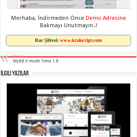
eve
taşımacılık
,
gaziantep
evden
Merhaba, İndirmeden Önce
Demo Adresine
eve
taşımacılık
,
Bakmayı Unutmayın..!
gaziantep
evden
eve
Rar Şifresi:
www.kralscript.com
taşımacılık
,
gaziantep
evden
eve
Önceki
taşımacılık
,
MyBB X-mode Tema 1.8
gaziantep
evden
İlgili Yazılar
eve
taşımacılık
,
gaziantep
evden
eve
nakliyat
,
gaziantep
asansörlü
taşıma
,
gaziantep
evden
eve
taşımacılık
,
gaziantep