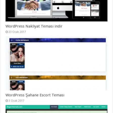
organizasyon
,
gaziantep
organizasyon
,
gaziantep
organizasyon
,
gaziantep
organizasyon
,
WordPress Nakliyat Teması indir
gaziantep
organizasyon
,
23 Ocak 2017
gaziantep
organizasyon
,
gaziantep
palyaço
WordPress Şahane Escort Teması
3 Ocak 2017