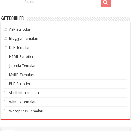
Kategoriler
ASP Scriptler
Blogger Temaları
DLE Temaları
HTML Scriptler
Joomla Temaları
MyBB Temaları
PHP Scriptler
Vbulletin Temaları
Whmcs Temaları
Wordpress Temaları