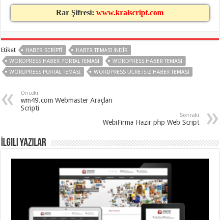
organizasyon
,
gaziantep
Rar Şifresi:
www.kralscript.com
organizasyon
,
gaziantep
organizasyon
,
gaziantep
organizasyon
,
Etiket
HABER SCRIPTI
HABER TEMASI INDIR
gaziantep
organizasyon
,
WORDPRESS HABER PORTAL TEMASI
WORDPRESS HABER TEMASI
gaziantep
WORDPRESS PORTAL TEMASI
WORDPRESS ÜCRETSIZ HABER TEMASI
organizasyon
,
gaziantep
palyaço
Önceki
wm49.com Webmaster Araçları
Scripti
Sonraki
WebiFirma Hazir php Web Script
İlgili Yazılar