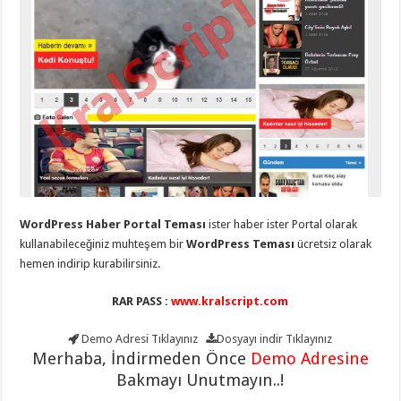
eve
taşımacılık
,
gaziantep
evden
eve
taşımacılık
,
gaziantep
evden
eve
taşımacılık
,
gaziantep
evden
eve
taşımacılık
,
gaziantep
evden
eve
WordPress Haber Portal Teması
ister haber ister Portal olarak
taşımacılık
,
kullanabileceğiniz muhteşem bir
WordPress Teması
ücretsiz olarak
gaziantep
evden
hemen indirip kurabilirsiniz.
eve
nakliyat
,
gaziantep
RAR PASS :
www.kralscript.com
asansörlü
taşıma
,
gaziantep
Demo Adresi
Tıklayınız
Dosyayı indir
Tıklayınız
evden
Merhaba, İndirmeden Önce
Demo Adresine
eve
Bakmayı Unutmayın..!
taşımacılık
,
gaziantep