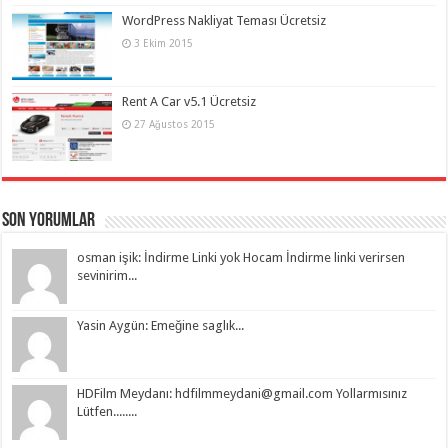
WordPress Nakliyat Teması Ücretsiz
3 Ekim 2015
Rent A Car v5.1 Ücretsiz
27 Ağustos 2015
Son Yorumlar
osman işik: İndirme Linki yok Hocam İndirme linki verirsen
sevinirim...
Yasin Aygün: Emeğine saglık...
HDFilm Meydanı:
hdfilmmeydani@gmail.com
Yollarmısınız
Lütfen........